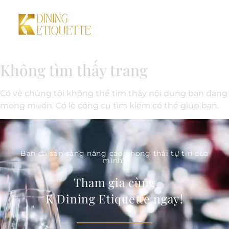
Không tìm thấy trang
Có vẻ chúng tôi không thể tìm thấy nội dung bạn đang
mong muốn. Có lẽ công cụ tìm kiếm có thể giúp bạn.
Bạn đã sẵn sàng nâng cao phong thái tự tin của
mình?
Tham gia cùng
K Dining Etiquette ngay!