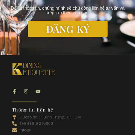
Để lại thông tin, chúng mình sẽ chủ động liên hệ tư vấn và
xếp lớp theo yêu cầu
ĐĂNG KÝ
Thông tin liên hệ
7 Bát Nàn, P. Bình Trưng, TP.HCM​
(+84) 919 275000
info@